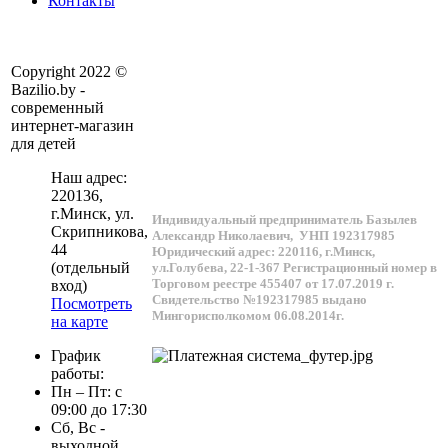
Контакты
Copyright 2022 ©
Bazilio.by -
современный
интернет-магазин
для детей
Наш адрес:
220136
,
г.
Минск
, ул.
Индивидуальный предприниматель Базылев
Скрипникова,
Александр Николаевич,
УНП 192317985
44
Юридический адрес: 220116, г.Минск,
(отдельный
ул.Голубева, 22-1-367
Регистрационный номер в
Торговом реестре 455407 от 17.07.2019 г.
вход)
Свидетельство №192317985 выдано
Посмотреть
Мингорисполкомом 06.08.2014г.
на карте
График
работы:
Пн – Пт: с
09:00 до 17:30
Сб, Вс -
выходной