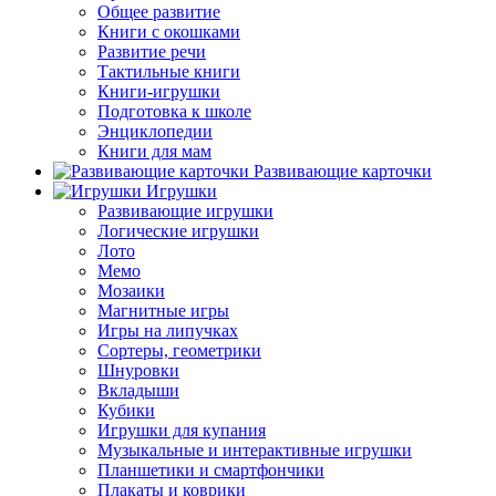
Общее развитие
Книги с окошками
Развитие речи
Тактильные книги
Книги-игрушки
Подготовка к школе
Энциклопедии
Книги для мам
Развивающие карточки
Игрушки
Развивающие игрушки
Логические игрушки
Лото
Мемо
Мозаики
Магнитные игры
Игры на липучках
Сортеры, геометрики
Шнуровки
Вкладыши
Кубики
Игрушки для купания
Музыкальные и интерактивные игрушки
Планшетики и смартфончики
Плакаты и коврики