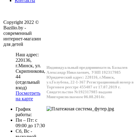
Контакты
Copyright 2022 ©
Bazilio.by -
современный
интернет-магазин
для детей
Наш адрес:
220136
,
г.
Минск
, ул.
Индивидуальный предприниматель Базылев
Скрипникова,
Александр Николаевич,
УНП 192317985
44
Юридический адрес: 220116, г.Минск,
(отдельный
ул.Голубева, 22-1-367
Регистрационный номер в
Торговом реестре 455407 от 17.07.2019 г.
вход)
Свидетельство №192317985 выдано
Посмотреть
Мингорисполкомом 06.08.2014г.
на карте
График
работы:
Пн – Пт: с
09:00 до 17:30
Сб, Вс -
выходной