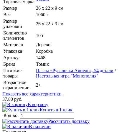
Торговая марка
Размер
26 х 22 х 9 см
Вес
1060 г
Размер
26 х 22 х 9 см
упаковки
Количество
105
элементов
Материал
Дерево
Упаковка
Коробка
Артикул
1468
Бренд
Томик
Похожие
Пазлы «Русалочка Ариель», 54 детали
/
товары
Настольная игра "Монополия"
Возрастное
2+
ограничение
Показать все характеристики
37.80 руб.
В корзину
Купить в 1 клик
Кол-во:
Рассчитать доставку
В наличии
Поделиться