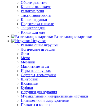
Общее развитие
Книги с окошками
Развитие речи
Тактильные книги
Книги-игрушки
Подготовка к школе
Энциклопедии
Книги для мам
Развивающие карточки
Игрушки
Развивающие игрушки
Логические игрушки
Лото
Мемо
Мозаики
Магнитные игры
Игры на липучках
Сортеры, геометрики
Шнуровки
Вкладыши
Кубики
Игрушки для купания
Музыкальные и интерактивные игрушки
Планшетики и смартфончики
Плакаты и коврики