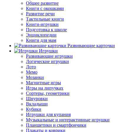
Общее развитие
Книги с окошками
Развитие речи
Тактильные книги
Книги-игрушки
Подготовка к школе
Энциклопедии
Книги для мам
Развивающие карточки
Игрушки
Развивающие игрушки
Логические игрушки
Лото
Мемо
Мозаики
Магнитные игры
Игры на липучках
Сортеры, геометрики
Шнуровки
Вкладыши
Кубики
Игрушки для купания
Музыкальные и интерактивные игрушки
Планшетики и смартфончики
Плакаты и коврики