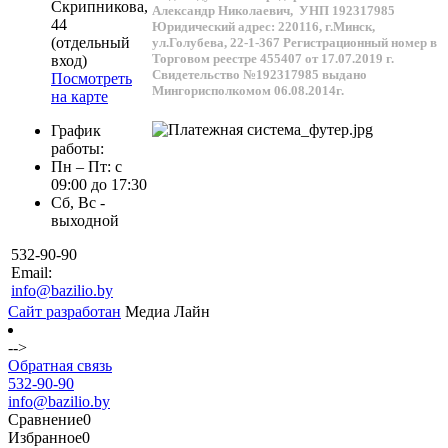
Скрипникова,
Александр Николаевич,
УНП 192317985
44
Юридический адрес: 220116, г.Минск,
(отдельный
ул.Голубева, 22-1-367
Регистрационный номер в
Торговом реестре 455407 от 17.07.2019 г.
вход)
Свидетельство №192317985 выдано
Посмотреть
Мингорисполкомом 06.08.2014г.
на карте
График
работы:
Пн – Пт: с
09:00 до 17:30
Сб, Вс -
выходной
532-90-90
Email:
info@bazilio.by
Сайт разработан
Медиа Лайн
-->
Обратная связь
532-90-90
info@bazilio.by
Сравнение
0
Избранное
0