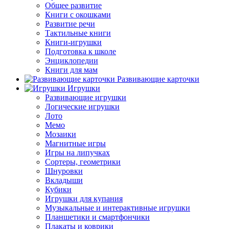
Общее развитие
Книги с окошками
Развитие речи
Тактильные книги
Книги-игрушки
Подготовка к школе
Энциклопедии
Книги для мам
Развивающие карточки
Игрушки
Развивающие игрушки
Логические игрушки
Лото
Мемо
Мозаики
Магнитные игры
Игры на липучках
Сортеры, геометрики
Шнуровки
Вкладыши
Кубики
Игрушки для купания
Музыкальные и интерактивные игрушки
Планшетики и смартфончики
Плакаты и коврики