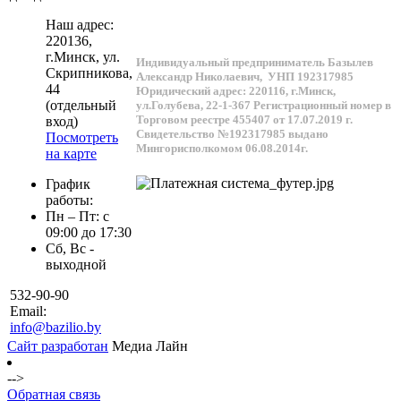
Наш адрес:
220136
,
г.
Минск
, ул.
Индивидуальный предприниматель Базылев
Скрипникова,
Александр Николаевич,
УНП 192317985
44
Юридический адрес: 220116, г.Минск,
(отдельный
ул.Голубева, 22-1-367
Регистрационный номер в
Торговом реестре 455407 от 17.07.2019 г.
вход)
Свидетельство №192317985 выдано
Посмотреть
Мингорисполкомом 06.08.2014г.
на карте
График
работы:
Пн – Пт: с
09:00 до 17:30
Сб, Вс -
выходной
532-90-90
Email:
info@bazilio.by
Сайт разработан
Медиа Лайн
-->
Обратная связь