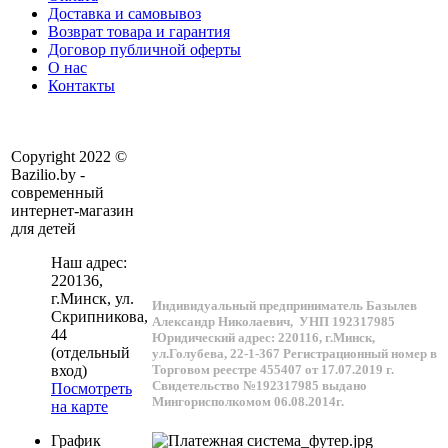
Доставка и самовывоз
Возврат товара и гарантия
Договор публичной оферты
О нас
Контакты
Copyright 2022 ©
Bazilio.by -
современный
интернет-магазин
для детей
Наш адрес:
220136
,
г.
Минск
, ул.
Индивидуальный предприниматель Базылев
Скрипникова,
Александр Николаевич,
УНП 192317985
44
Юридический адрес: 220116, г.Минск,
(отдельный
ул.Голубева, 22-1-367
Регистрационный номер в
Торговом реестре 455407 от 17.07.2019 г.
вход)
Свидетельство №192317985 выдано
Посмотреть
Мингорисполкомом 06.08.2014г.
на карте
График