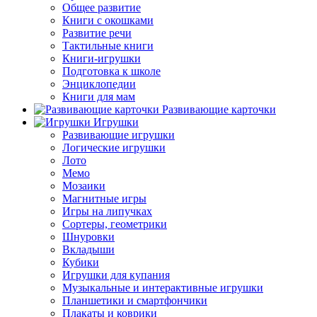
Общее развитие
Книги с окошками
Развитие речи
Тактильные книги
Книги-игрушки
Подготовка к школе
Энциклопедии
Книги для мам
Развивающие карточки
Игрушки
Развивающие игрушки
Логические игрушки
Лото
Мемо
Мозаики
Магнитные игры
Игры на липучках
Сортеры, геометрики
Шнуровки
Вкладыши
Кубики
Игрушки для купания
Музыкальные и интерактивные игрушки
Планшетики и смартфончики
Плакаты и коврики