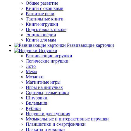
Общее развитие
Книги с окошками
Развитие речи
Тактильные книги
Книги-игрушки
Подготовка к школе
Энциклопедии
Книги для мам
Развивающие карточки
Игрушки
Развивающие игрушки
Логические игрушки
Лото
Мемо
Мозаики
Магнитные игры
Игры на липучках
Сортеры, геометрики
Шнуровки
Вкладыши
Кубики
Игрушки для купания
Музыкальные и интерактивные игрушки
Планшетики и смартфончики
Плакаты и коврики