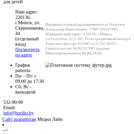
для детей
Наш адрес:
220136
,
г.
Минск
, ул.
Индивидуальный предприниматель Базылев
Скрипникова,
Александр Николаевич,
УНП 192317985
44
Юридический адрес: 220116, г.Минск,
(отдельный
ул.Голубева, 22-1-367
Регистрационный номер в
Торговом реестре 455407 от 17.07.2019 г.
вход)
Свидетельство №192317985 выдано
Посмотреть
Мингорисполкомом 06.08.2014г.
на карте
График
работы:
Пн – Пт: с
09:00 до 17:30
Сб, Вс -
выходной
532-90-90
Email:
info@bazilio.by
Сайт разработан
Медиа Лайн
-->