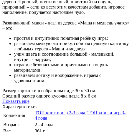
дерево. Прочный, почти вечный, приятный на ощупь,
природный – если ко всем этим качествам добавить игровое
наполнение, получается настоящее чудо.
Развивающий макси - пазл из дерева «Маша и медведь учатся»
– это:
простая и интуитивно понятная ребёнку игра;
развиваем мелкую моторику, собирая цельную картинку
любимых героев - Маши и медведя;
учим цвета и соотношение большой - маленький,
внутри - снаружи;
играем с безопасными и приятными на ощупь
материалами;
развиваем логику и воображение, играем с
удовольствием.
Размер картинки в собранном виде 30 х 30 см.
Средний размер одного кусочка пазла 8 х 6 см.
Показать еще
Характеристики:
ТОП книг и игр 2-3 года
,
ТОП книг и игр 3-
Коллекция
4 года
Возраст
2 - 4 года
Вес
361 г