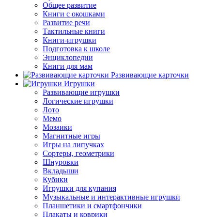
Общее развитие
Книги с окошками
Развитие речи
Тактильные книги
Книги-игрушки
Подготовка к школе
Энциклопедии
Книги для мам
Развивающие карточки
Игрушки
Развивающие игрушки
Логические игрушки
Лото
Мемо
Мозаики
Магнитные игры
Игры на липучках
Сортеры, геометрики
Шнуровки
Вкладыши
Кубики
Игрушки для купания
Музыкальные и интерактивные игрушки
Планшетики и смартфончики
Плакаты и коврики