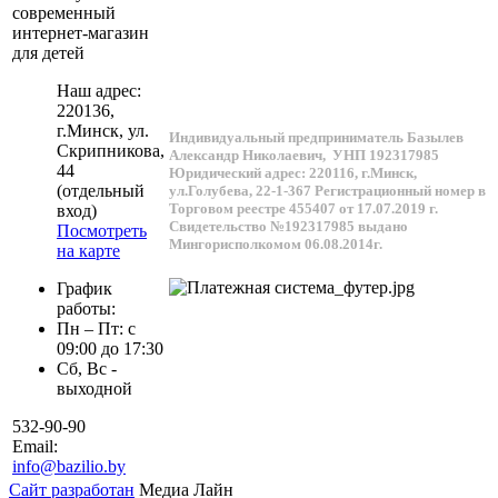
современный
интернет-магазин
для детей
Наш адрес:
220136
,
г.
Минск
, ул.
Индивидуальный предприниматель Базылев
Скрипникова,
Александр Николаевич,
УНП 192317985
44
Юридический адрес: 220116, г.Минск,
(отдельный
ул.Голубева, 22-1-367
Регистрационный номер в
Торговом реестре 455407 от 17.07.2019 г.
вход)
Свидетельство №192317985 выдано
Посмотреть
Мингорисполкомом 06.08.2014г.
на карте
График
работы:
Пн – Пт: с
09:00 до 17:30
Сб, Вс -
выходной
532-90-90
Email:
info@bazilio.by
Сайт разработан
Медиа Лайн