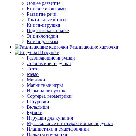
Общее развитие
Книги с окошками
Развитие речи
Тактильные книги
Книги-игрушки
Подготовка к школе
Энциклопедии
Книги для мам
Развивающие карточки
Игрушки
Развивающие игрушки
Логические игрушки
Лото
Мемо
Мозаики
Магнитные игры
Игры на липучках
Сортеры, геометрики
Шнуровки
Вкладыши
Кубики
Игрушки для купания
Музыкальные и интерактивные игрушки
Планшетики и смартфончики
Плакаты и коврики