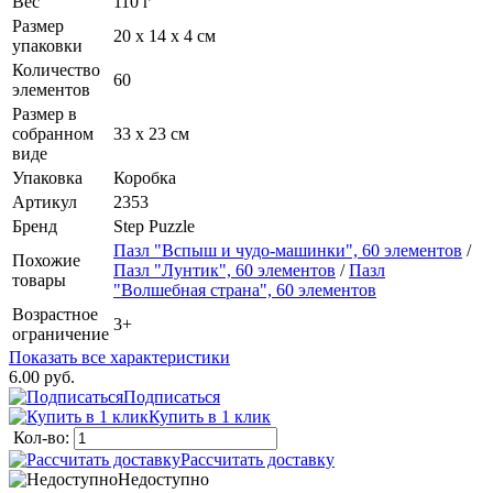
Вес
110 г
Размер
20 х 14 х 4 см
упаковки
Количество
60
элементов
Размер в
собранном
33 х 23 см
виде
Упаковка
Коробка
Артикул
2353
Бренд
Step Puzzle
Пазл "Вспыш и чудо-машинки", 60 элементов
/
Похожие
Пазл "Лунтик", 60 элементов
/
Пазл
товары
"Волшебная страна", 60 элементов
Возрастное
3+
ограничение
Показать все характеристики
6.00 руб.
Подписаться
Купить в 1 клик
Кол-во:
Рассчитать доставку
Недоступно