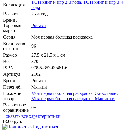
ТОП книг и игр 2-3 года
,
ТОП книг и игр 3-4
Коллекция
года
Возраст
2 - 4 года
Бренд /
Торговая
Росмэн
марка
Серия
Моя первая большая раскраска
Количество
96
страниц
Размер
27,5 х 21,5 х 1 см
Вес
370 г
ISBN
978-5-353-09461-6
Артикул
2102
Бренд
Росмэн
Переплёт
Мягкий
Похожие
Моя первая большая раскраска. Животные
/
товары
Моя первая большая раскраска. Машинки
Возрастное
0+
ограничение
Показать все характеристики
13.00 руб.
Подписаться