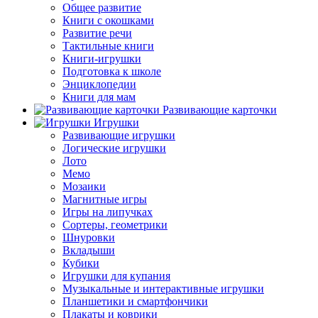
Общее развитие
Книги с окошками
Развитие речи
Тактильные книги
Книги-игрушки
Подготовка к школе
Энциклопедии
Книги для мам
Развивающие карточки
Игрушки
Развивающие игрушки
Логические игрушки
Лото
Мемо
Мозаики
Магнитные игры
Игры на липучках
Сортеры, геометрики
Шнуровки
Вкладыши
Кубики
Игрушки для купания
Музыкальные и интерактивные игрушки
Планшетики и смартфончики
Плакаты и коврики