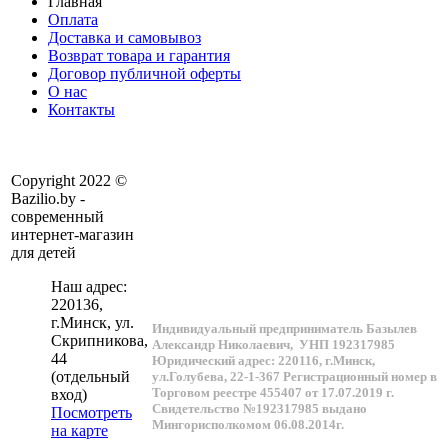
Главная
Оплата
Доставка и самовывоз
Возврат товара и гарантия
Договор публичной оферты
О нас
Контакты
Copyright 2022 ©
Bazilio.by -
современный
интернет-магазин
для детей
Наш адрес:
220136
,
г.
Минск
, ул.
Индивидуальный предприниматель Базылев
Скрипникова,
Александр Николаевич,
УНП 192317985
44
Юридический адрес: 220116, г.Минск,
(отдельный
ул.Голубева, 22-1-367
Регистрационный номер в
Торговом реестре 455407 от 17.07.2019 г.
вход)
Свидетельство №192317985 выдано
Посмотреть
Мингорисполкомом 06.08.2014г.
на карте