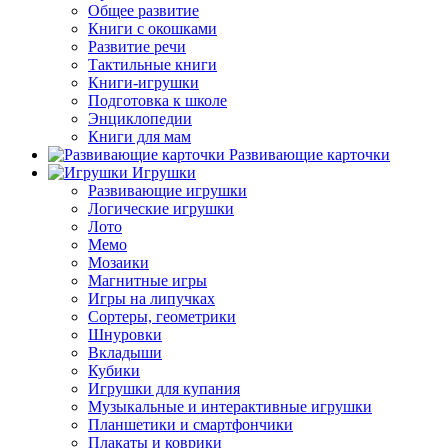
Общее развитие
Книги с окошками
Развитие речи
Тактильные книги
Книги-игрушки
Подготовка к школе
Энциклопедии
Книги для мам
Развивающие карточки
Игрушки
Развивающие игрушки
Логические игрушки
Лото
Мемо
Мозаики
Магнитные игры
Игры на липучках
Сортеры, геометрики
Шнуровки
Вкладыши
Кубики
Игрушки для купания
Музыкальные и интерактивные игрушки
Планшетики и смартфончики
Плакаты и коврики