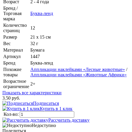
Возраст
2 - 4 года
Бренд /
Торговая
Буква-ленд
марка
Количество
12
страниц
Размер
21 х 15 см
Вес
32 г
Материал
Бумага
Артикул
1447
Бренд
Буква-ленд
Похожие
Аппликации наклейками «Лесные животные»
/
товары
Аппликации наклейками «Животные Африки»
Возрастное
2+
ограничение
Показать все характеристики
3.50 руб.
Подписаться
Купить в 1 клик
Кол-во:
Рассчитать доставку
Недоступно
Поделиться