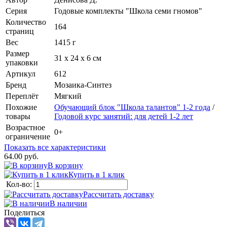
Серия
Годовые комплекты "Школа семи гномов"
Количество
164
страниц
Вес
1415 г
Размер
31 х 24 х 6 см
упаковки
Артикул
612
Бренд
Мозаика-Синтез
Переплёт
Мягкий
Похожие
Обучающий блок "Школа талантов" 1-2 года
/
товары
Годовой курс занятий: для детей 1-2 лет
Возрастное
0+
ограничение
Показать все характеристики
64.00 руб.
В корзину
Купить в 1 клик
Кол-во:
Рассчитать доставку
В наличии
Поделиться