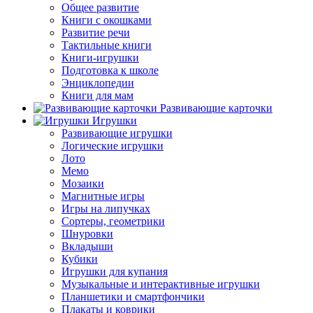
Общее развитие
Книги с окошками
Развитие речи
Тактильные книги
Книги-игрушки
Подготовка к школе
Энциклопедии
Книги для мам
Развивающие карточки
Игрушки
Развивающие игрушки
Логические игрушки
Лото
Мемо
Мозаики
Магнитные игры
Игры на липучках
Сортеры, геометрики
Шнуровки
Вкладыши
Кубики
Игрушки для купания
Музыкальные и интерактивные игрушки
Планшетики и смартфончики
Плакаты и коврики