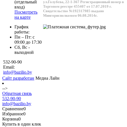
(отдельный
ул.Голубева, 22-1-367
Регистрационный номер в
Торговом реестре 455407 от 17.07.2019 г.
вход)
Свидетельство №192317985 выдано
Посмотреть
Мингорисполкомом 06.08.2014г.
на карте
График
работы:
Пн – Пт: с
09:00 до 17:30
Сб, Вс -
выходной
532-90-90
Email:
info@bazilio.by
Сайт разработан
Медиа Лайн
-->
Обратная связь
532-90-90
info@bazilio.by
Сравнение
0
Избранное
0
Корзина
0
Купить в один клик