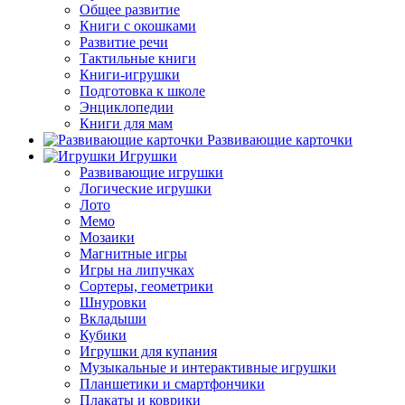
Общее развитие
Книги с окошками
Развитие речи
Тактильные книги
Книги-игрушки
Подготовка к школе
Энциклопедии
Книги для мам
Развивающие карточки
Игрушки
Развивающие игрушки
Логические игрушки
Лото
Мемо
Мозаики
Магнитные игры
Игры на липучках
Сортеры, геометрики
Шнуровки
Вкладыши
Кубики
Игрушки для купания
Музыкальные и интерактивные игрушки
Планшетики и смартфончики
Плакаты и коврики