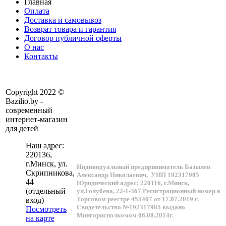
Главная
Оплата
Доставка и самовывоз
Возврат товара и гарантия
Договор публичной оферты
О нас
Контакты
Copyright 2022 ©
Bazilio.by -
современный
интернет-магазин
для детей
Наш адрес:
220136
,
г.
Минск
, ул.
Индивидуальный предприниматель Базылев
Скрипникова,
Александр Николаевич,
УНП 192317985
44
Юридический адрес: 220116, г.Минск,
(отдельный
ул.Голубева, 22-1-367
Регистрационный номер в
Торговом реестре 455407 от 17.07.2019 г.
вход)
Свидетельство №192317985 выдано
Посмотреть
Мингорисполкомом 06.08.2014г.
на карте