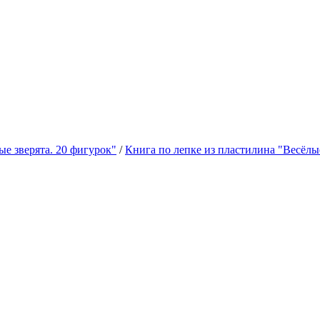
е зверята. 20 фигурок"
/
Книга по лепке из пластилина "Весёлые