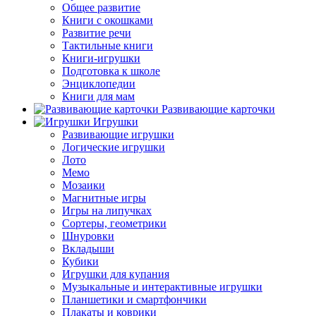
Общее развитие
Книги с окошками
Развитие речи
Тактильные книги
Книги-игрушки
Подготовка к школе
Энциклопедии
Книги для мам
Развивающие карточки
Игрушки
Развивающие игрушки
Логические игрушки
Лото
Мемо
Мозаики
Магнитные игры
Игры на липучках
Сортеры, геометрики
Шнуровки
Вкладыши
Кубики
Игрушки для купания
Музыкальные и интерактивные игрушки
Планшетики и смартфончики
Плакаты и коврики