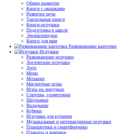
Общее развитие
Книги с окошками
Развитие речи
Тактильные книги
Книги-игрушки
Подготовка к школе
Энциклопедии
Книги для мам
Развивающие карточки
Игрушки
Развивающие игрушки
Логические игрушки
Лото
Мемо
Мозаики
Магнитные игры
Игры на липучках
Сортеры, геометрики
Шнуровки
Вкладыши
Кубики
Игрушки для купания
Музыкальные и интерактивные игрушки
Планшетики и смартфончики
Плакаты и коврики