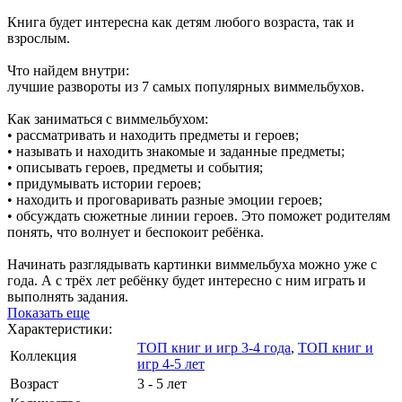
Книга будет интересна как детям любого возраста, так и
взрослым.
Что найдем внутри:
лучшие развороты из 7 самых популярных виммельбухов.
Как заниматься с виммельбухом:
• рассматривать и находить предметы и героев;
• называть и находить знакомые и заданные предметы;
• описывать героев, предметы и события;
• придумывать истории героев;
• находить и проговаривать разные эмоции героев;
• обсуждать сюжетные линии героев. Это поможет родителям
понять, что волнует и беспокоит ребёнка.
Начинать разглядывать картинки виммельбуха можно уже с
года. А с трёх лет ребёнку будет интересно с ним играть и
выполнять задания.
Показать еще
Характеристики:
ТОП книг и игр 3-4 года
,
ТОП книг и
Коллекция
игр 4-5 лет
Возраст
3 - 5 лет