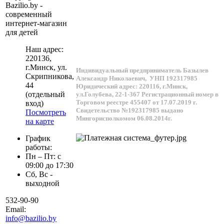
Bazilio.by -
современный
интернет-магазин
для детей
Наш адрес:
220136
,
г.
Минск
, ул.
Индивидуальный предприниматель Базылев
Скрипникова,
Александр Николаевич,
УНП 192317985
44
Юридический адрес: 220116, г.Минск,
(отдельный
ул.Голубева, 22-1-367
Регистрационный номер в
Торговом реестре 455407 от 17.07.2019 г.
вход)
Свидетельство №192317985 выдано
Посмотреть
Мингорисполкомом 06.08.2014г.
на карте
График
работы:
Пн – Пт: с
09:00 до 17:30
Сб, Вс -
выходной
532-90-90
Email:
info@bazilio.by