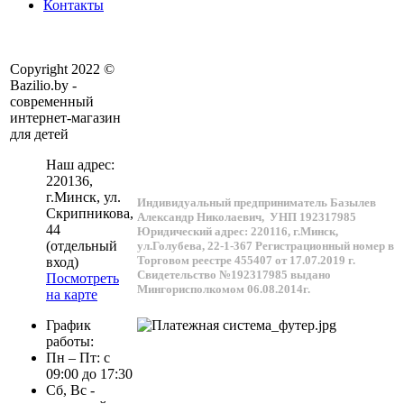
Контакты
Copyright 2022 ©
Bazilio.by -
современный
интернет-магазин
для детей
Наш адрес:
220136
,
г.
Минск
, ул.
Индивидуальный предприниматель Базылев
Скрипникова,
Александр Николаевич,
УНП 192317985
44
Юридический адрес: 220116, г.Минск,
(отдельный
ул.Голубева, 22-1-367
Регистрационный номер в
Торговом реестре 455407 от 17.07.2019 г.
вход)
Свидетельство №192317985 выдано
Посмотреть
Мингорисполкомом 06.08.2014г.
на карте
График
работы:
Пн – Пт: с
09:00 до 17:30
Сб, Вс -