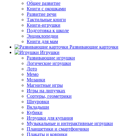
Общее развитие
Книги с окошками
Развитие речи
Тактильные книги
Книги-игрушки
Подготовка к школе
Энциклопедии
Книги для мам
Развивающие карточки
Игрушки
Развивающие игрушки
Логические игрушки
Лото
Мемо
Мозаики
Магнитные игры
Игры на липучках
Сортеры, геометрики
Шнуровки
Вкладыши
Кубики
Игрушки для купания
Музыкальные и интерактивные игрушки
Планшетики и смартфончики
Плакаты и коврики