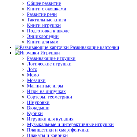
Общее развитие
Книги с окошками
Развитие речи
Тактильные книги
Книги-игрушки
Подготовка к школе
Энциклопедии
Книги для мам
Развивающие карточки
Игрушки
Развивающие игрушки
Логические игрушки
Лото
Мемо
Мозаики
Магнитные игры
Игры на липучках
Сортеры, геометрики
Шнуровки
Вкладыши
Кубики
Игрушки для купания
Музыкальные и интерактивные игрушки
Планшетики и смартфончики
Плакаты и коврики