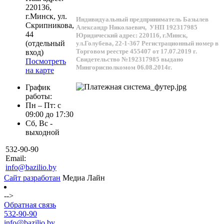
220136
,
г.
Минск
, ул.
Индивидуальный предприниматель Базылев
Скрипникова,
Александр Николаевич,
УНП 192317985
44
Юридический адрес: 220116, г.Минск,
(отдельный
ул.Голубева, 22-1-367
Регистрационный номер в
Торговом реестре 455407 от 17.07.2019 г.
вход)
Свидетельство №192317985 выдано
Посмотреть
Мингорисполкомом 06.08.2014г.
на карте
График
работы:
Пн – Пт: с
09:00 до 17:30
Сб, Вс -
выходной
532-90-90
Email:
info@bazilio.by
Сайт разработан
Медиа Лайн
-->
Обратная связь
532-90-90
info@bazilio.by