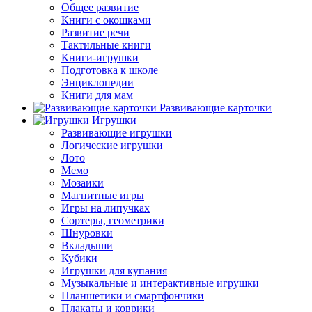
Общее развитие
Книги с окошками
Развитие речи
Тактильные книги
Книги-игрушки
Подготовка к школе
Энциклопедии
Книги для мам
Развивающие карточки
Игрушки
Развивающие игрушки
Логические игрушки
Лото
Мемо
Мозаики
Магнитные игры
Игры на липучках
Сортеры, геометрики
Шнуровки
Вкладыши
Кубики
Игрушки для купания
Музыкальные и интерактивные игрушки
Планшетики и смартфончики
Плакаты и коврики