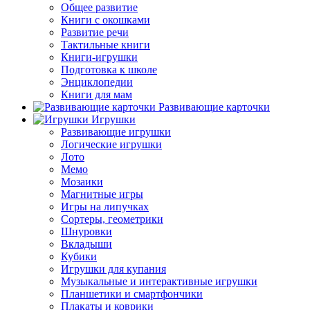
Общее развитие
Книги с окошками
Развитие речи
Тактильные книги
Книги-игрушки
Подготовка к школе
Энциклопедии
Книги для мам
Развивающие карточки
Игрушки
Развивающие игрушки
Логические игрушки
Лото
Мемо
Мозаики
Магнитные игры
Игры на липучках
Сортеры, геометрики
Шнуровки
Вкладыши
Кубики
Игрушки для купания
Музыкальные и интерактивные игрушки
Планшетики и смартфончики
Плакаты и коврики