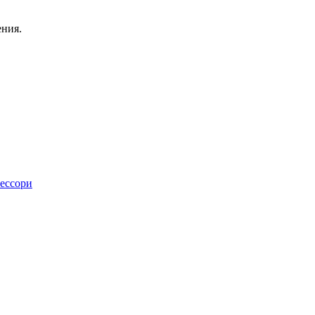
ения.
ессори