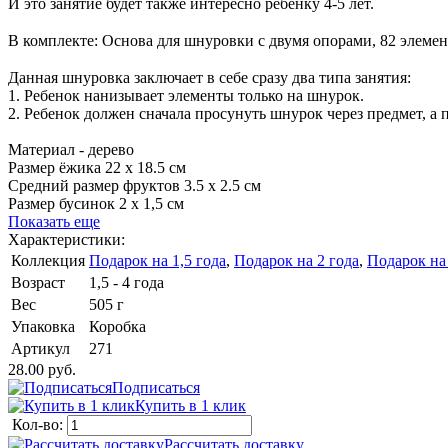
И это занятие будет также интересно ребенку 4-5 лет.
⠀
В комплекте: Основа для шнуровки с двумя опорами, 82 элемен
⠀
Данная шнуровка заключает в себе сразу два типа занятия:
1. Ребенок нанизывает элементы только на шнурок.
2. Ребенок должен сначала просунуть шнурок через предмет, а 
Материал - дерево
Размер ёжика 22 х 18.5 см
Средний размер фруктов 3.5 х 2.5 см
Размер бусинок 2 х 1,5 см
Показать еще
Характеристики:
Коллекция
Подарок на 1,5 года
,
Подарок на 2 года
,
Подарок на 
Возраст
1,5 - 4 года
Вес
505 г
Упаковка
Коробка
Артикул
271
28.00 руб.
Подписаться
Купить в 1 клик
Кол-во:
Рассчитать доставку