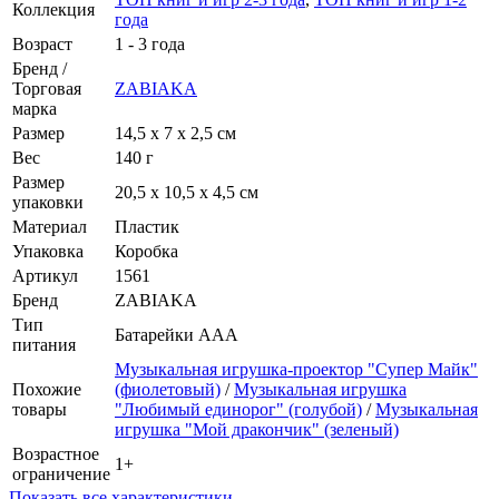
Коллекция
года
Возраст
1 - 3 года
Бренд /
Торговая
ZABIAKA
марка
Размер
14,5 х 7 х 2,5 см
Вес
140 г
Размер
20,5 х 10,5 х 4,5 см
упаковки
Материал
Пластик
Упаковка
Коробка
Артикул
1561
Бренд
ZABIAKA
Тип
Батарейки AAA
питания
Музыкальная игрушка-проектор "Супер Майк"
Похожие
(фиолетовый)
/
Музыкальная игрушка
товары
"Любимый единорог" (голубой)
/
Музыкальная
игрушка "Мой дракончик" (зеленый)
Возрастное
1+
ограничение
Показать все характеристики