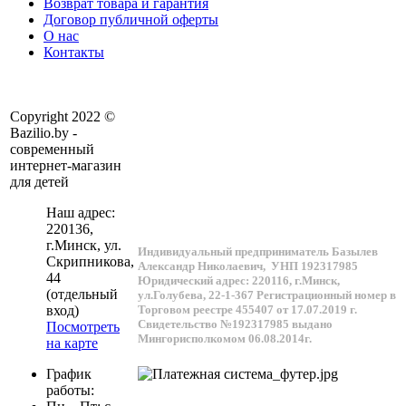
Возврат товара и гарантия
Договор публичной оферты
О нас
Контакты
Copyright 2022 ©
Bazilio.by -
современный
интернет-магазин
для детей
Наш адрес:
220136
,
г.
Минск
, ул.
Индивидуальный предприниматель Базылев
Скрипникова,
Александр Николаевич,
УНП 192317985
44
Юридический адрес: 220116, г.Минск,
(отдельный
ул.Голубева, 22-1-367
Регистрационный номер в
Торговом реестре 455407 от 17.07.2019 г.
вход)
Свидетельство №192317985 выдано
Посмотреть
Мингорисполкомом 06.08.2014г.
на карте
График
работы: