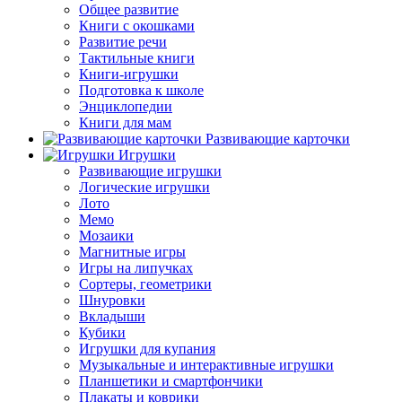
Общее развитие
Книги с окошками
Развитие речи
Тактильные книги
Книги-игрушки
Подготовка к школе
Энциклопедии
Книги для мам
Развивающие карточки
Игрушки
Развивающие игрушки
Логические игрушки
Лото
Мемо
Мозаики
Магнитные игры
Игры на липучках
Сортеры, геометрики
Шнуровки
Вкладыши
Кубики
Игрушки для купания
Музыкальные и интерактивные игрушки
Планшетики и смартфончики
Плакаты и коврики