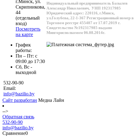
г.
Минск
, ул.
Индивидуальный предприниматель Базылев
Скрипникова,
Александр Николаевич,
УНП 192317985
44
Юридический адрес: 220116, г.Минск,
(отдельный
ул.Голубева, 22-1-367
Регистрационный номер в
Торговом реестре 455407 от 17.07.2019 г.
вход)
Свидетельство №192317985 выдано
Посмотреть
Мингорисполкомом 06.08.2014г.
на карте
График
работы:
Пн – Пт: с
09:00 до 17:30
Сб, Вс -
выходной
532-90-90
Email:
info@bazilio.by
Сайт разработан
Медиа Лайн
-->
Обратная связь
532-90-90
info@bazilio.by
Сравнение
0