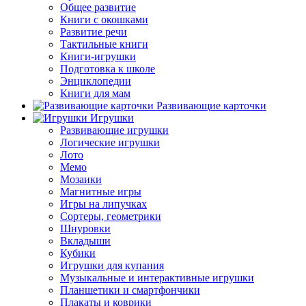
Общее развитие
Книги с окошками
Развитие речи
Тактильные книги
Книги-игрушки
Подготовка к школе
Энциклопедии
Книги для мам
Развивающие карточки
Игрушки
Развивающие игрушки
Логические игрушки
Лото
Мемо
Мозаики
Магнитные игры
Игры на липучках
Сортеры, геометрики
Шнуровки
Вкладыши
Кубики
Игрушки для купания
Музыкальные и интерактивные игрушки
Планшетики и смартфончики
Плакаты и коврики