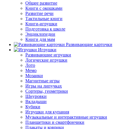
Общее развитие
Книги с окошками
Развитие речи
Тактильные книги
Книги-игрушки
Подготовка к школе
Энциклопедии
Книги для мам
Развивающие карточки
Игрушки
Развивающие игрушки
Логические игрушки
Лото
Мемо
Мозаики
Магнитные игры
Игры на липучках
Сортеры, геометрики
Шнуровки
Вкладыши
Кубики
Игрушки для купания
Музыкальные и интерактивные игрушки
Планшетики и смартфончики
Плакаты и коврики