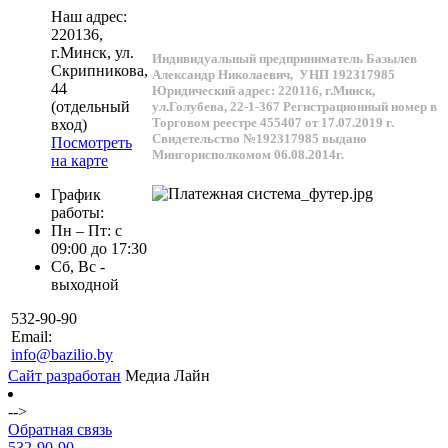
Наш адрес:
220136
,
г.
Минск
, ул.
Индивидуальный предприниматель Базылев
Скрипникова,
Александр Николаевич,
УНП 192317985
44
Юридический адрес: 220116, г.Минск,
(отдельный
ул.Голубева, 22-1-367
Регистрационный номер в
Торговом реестре 455407 от 17.07.2019 г.
вход)
Свидетельство №192317985 выдано
Посмотреть
Мингорисполкомом 06.08.2014г.
на карте
График
работы:
Пн – Пт: с
09:00 до 17:30
Сб, Вс -
выходной
532-90-90
Email:
info@bazilio.by
Сайт разработан
Медиа Лайн
-->
Обратная связь
532-90-90