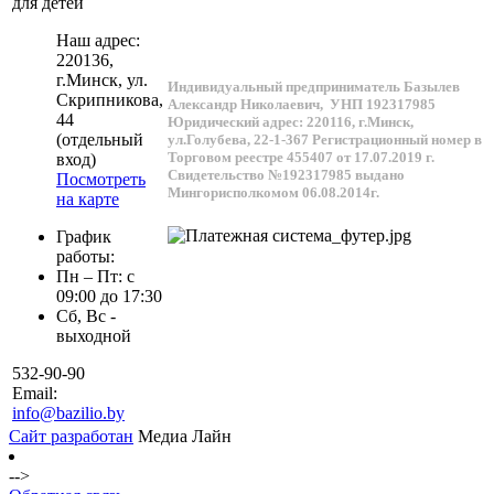
для детей
Наш адрес:
220136
,
г.
Минск
, ул.
Индивидуальный предприниматель Базылев
Скрипникова,
Александр Николаевич,
УНП 192317985
44
Юридический адрес: 220116, г.Минск,
(отдельный
ул.Голубева, 22-1-367
Регистрационный номер в
Торговом реестре 455407 от 17.07.2019 г.
вход)
Свидетельство №192317985 выдано
Посмотреть
Мингорисполкомом 06.08.2014г.
на карте
График
работы:
Пн – Пт: с
09:00 до 17:30
Сб, Вс -
выходной
532-90-90
Email:
info@bazilio.by
Сайт разработан
Медиа Лайн
-->