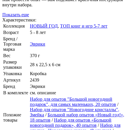
внутри набора.
Показать еще
Характеристики:
Коллекция
НОВЫЙ ГОД
,
ТОП книг и игр 5-7 лет
Возраст
5 - 8 лет
Бренд /
Торговая
Эврики
марка
Вес
370 г
Размер
28 х 22,5 х 6 см
упаковки
Упаковка
Коробка
Артикул
2439
Бренд
Эврики
В комплекте
см. описание
Набор для опытов "Большой новогодний
подарок", для самых маленьких, 20 опытов
/
Набор для опытов "Новогодние кристаллы",
Похожие
Змейка
/
Большой набор опытов «Новый год!»,
товары
18 опытов
/
Набор для опытов «Большой
новогодний подарок», 40 опытов
/
Набор для