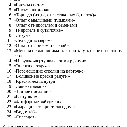
«Рисуем светом»
«Письма шпиона»
«Торнадо (из двух пластиковых бутылок)»
«Опыт с мыльными пузырями»
«Опыт с гидрогелем и семенами»
«Гидрогель в бутылочке»
«Лизун»
«Лёд с динозавром»
«Опыт с шариком и свечой»
«Миссия невыполнима: как проткнуть шарик, не лопнув
его»
«Игрушка-вертушка своими руками»
«Энергия воздуха»
«Перемещение стрелки на карточке»
«Волшебные краски радуги»
«Красим лёд изнутри»
«Лавовая лампа»
«Тайное послание»
«Растушки»
«Фосфорные звёздочки»
«Выращиваем кристаллы дома»
«Водохлёб»
«Снегодел»
Как провести опыт — вам подскажет красочная инструкция