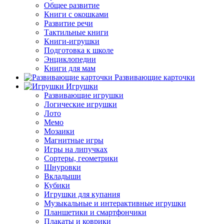
Общее развитие
Книги с окошками
Развитие речи
Тактильные книги
Книги-игрушки
Подготовка к школе
Энциклопедии
Книги для мам
Развивающие карточки
Игрушки
Развивающие игрушки
Логические игрушки
Лото
Мемо
Мозаики
Магнитные игры
Игры на липучках
Сортеры, геометрики
Шнуровки
Вкладыши
Кубики
Игрушки для купания
Музыкальные и интерактивные игрушки
Планшетики и смартфончики
Плакаты и коврики