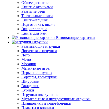
Общее развитие
Книги с окошками
Развитие речи
Тактильные книги
Книги-игрушки
Подготовка к школе
Энциклопедии
Книги для мам
Развивающие карточки
Игрушки
Развивающие игрушки
Логические игрушки
Лото
Мемо
Мозаики
Магнитные игры
Игры на липучках
Сортеры, геометрики
Шнуровки
Вкладыши
Кубики
Игрушки для купания
Музыкальные и интерактивные игрушки
Планшетики и смартфончики
Плакаты и коврики