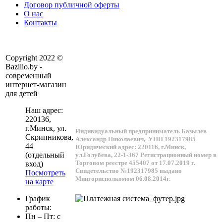
Договор публичной оферты
О нас
Контакты
Copyright 2022 ©
Bazilio.by -
современный
интернет-магазин
для детей
Наш адрес:
220136
,
г.
Минск
, ул.
Индивидуальный предприниматель Базылев
Скрипникова,
Александр Николаевич,
УНП 192317985
44
Юридический адрес: 220116, г.Минск,
(отдельный
ул.Голубева, 22-1-367
Регистрационный номер в
Торговом реестре 455407 от 17.07.2019 г.
вход)
Свидетельство №192317985 выдано
Посмотреть
Мингорисполкомом 06.08.2014г.
на карте
График
работы:
Пн – Пт: с