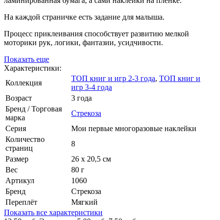
ламинированная бумага, а сами наклейки на пленке.
На каждой страничке есть задание для малыша.
Процесс приклеивания способствует развитию мелкой
моторики рук, логики, фантазии, усидчивости.
Показать еще
Характеристики:
ТОП книг и игр 2-3 года
,
ТОП книг и
Коллекция
игр 3-4 года
Возраст
3 года
Бренд / Торговая
Стрекоза
марка
Серия
Мои первые многоразовые наклейки
Количество
8
страниц
Размер
26 х 20,5 см
Вес
80 г
Артикул
1060
Бренд
Стрекоза
Переплёт
Мягкий
Показать все характеристики