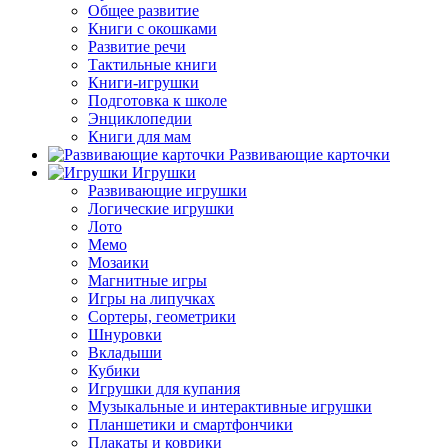
Общее развитие
Книги с окошками
Развитие речи
Тактильные книги
Книги-игрушки
Подготовка к школе
Энциклопедии
Книги для мам
Развивающие карточки
Игрушки
Развивающие игрушки
Логические игрушки
Лото
Мемо
Мозаики
Магнитные игры
Игры на липучках
Сортеры, геометрики
Шнуровки
Вкладыши
Кубики
Игрушки для купания
Музыкальные и интерактивные игрушки
Планшетики и смартфончики
Плакаты и коврики