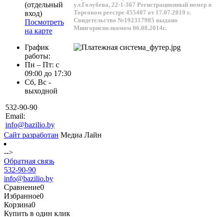
(отдельный
ул.Голубева, 22-1-367
Регистрационный номер в
Торговом реестре 455407 от 17.07.2019 г.
вход)
Свидетельство №192317985 выдано
Посмотреть
Мингорисполкомом 06.08.2014г.
на карте
График
работы:
Пн – Пт: с
09:00 до 17:30
Сб, Вс -
выходной
532-90-90
Email:
info@bazilio.by
Сайт разработан
Медиа Лайн
-->
Обратная связь
532-90-90
info@bazilio.by
Сравнение
0
Избранное
0
Корзина
0
Купить в один клик