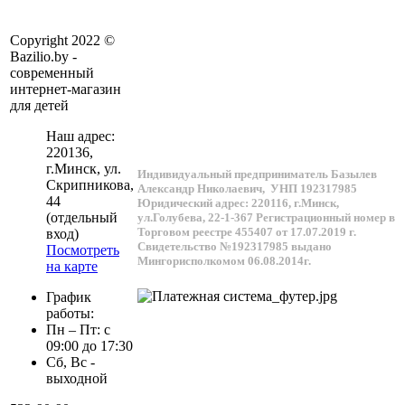
Copyright 2022 ©
Bazilio.by -
современный
интернет-магазин
для детей
Наш адрес:
220136
,
г.
Минск
, ул.
Индивидуальный предприниматель Базылев
Скрипникова,
Александр Николаевич,
УНП 192317985
44
Юридический адрес: 220116, г.Минск,
(отдельный
ул.Голубева, 22-1-367
Регистрационный номер в
Торговом реестре 455407 от 17.07.2019 г.
вход)
Свидетельство №192317985 выдано
Посмотреть
Мингорисполкомом 06.08.2014г.
на карте
График
работы:
Пн – Пт: с
09:00 до 17:30
Сб, Вс -
выходной