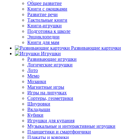
Общее развитие
Книги с окошками
Развитие речи
Тактильные книги
Книги-игрушки
Подготовка к школе
Энциклопедии
Книги для мам
Развивающие карточки
Игрушки
Развивающие игрушки
Логические игрушки
Лото
Мемо
Мозаики
Магнитные игры
Игры на липучках
Сортеры, геометрики
Шнуровки
Вкладыши
Кубики
Игрушки для купания
Музыкальные и интерактивные игрушки
Планшетики и смартфончики
Плакаты и коврики