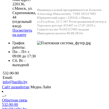
220136
,
г.
Минск
, ул.
Индивидуальный предприниматель Базылев
Скрипникова,
Александр Николаевич,
УНП 192317985
44
Юридический адрес: 220116, г.Минск,
(отдельный
ул.Голубева, 22-1-367
Регистрационный номер в
Торговом реестре 455407 от 17.07.2019 г.
вход)
Свидетельство №192317985 выдано
Посмотреть
Мингорисполкомом 06.08.2014г.
на карте
График
работы:
Пн – Пт: с
09:00 до 17:30
Сб, Вс -
выходной
532-90-90
Email:
info@bazilio.by
Сайт разработан
Медиа Лайн
-->
Обратная связь
532-90-90
info@bazilio.by