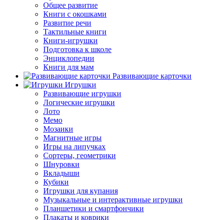
Общее развитие
Книги с окошками
Развитие речи
Тактильные книги
Книги-игрушки
Подготовка к школе
Энциклопедии
Книги для мам
Развивающие карточки
Игрушки
Развивающие игрушки
Логические игрушки
Лото
Мемо
Мозаики
Магнитные игры
Игры на липучках
Сортеры, геометрики
Шнуровки
Вкладыши
Кубики
Игрушки для купания
Музыкальные и интерактивные игрушки
Планшетики и смартфончики
Плакаты и коврики