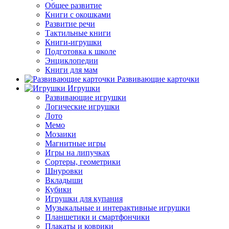
Общее развитие
Книги с окошками
Развитие речи
Тактильные книги
Книги-игрушки
Подготовка к школе
Энциклопедии
Книги для мам
Развивающие карточки
Игрушки
Развивающие игрушки
Логические игрушки
Лото
Мемо
Мозаики
Магнитные игры
Игры на липучках
Сортеры, геометрики
Шнуровки
Вкладыши
Кубики
Игрушки для купания
Музыкальные и интерактивные игрушки
Планшетики и смартфончики
Плакаты и коврики