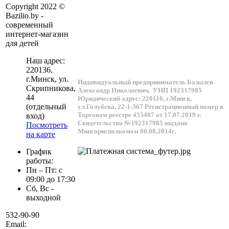
Copyright 2022 ©
Bazilio.by -
современный
интернет-магазин
для детей
Наш адрес:
220136
,
г.
Минск
, ул.
Индивидуальный предприниматель Базылев
Скрипникова,
Александр Николаевич,
УНП 192317985
44
Юридический адрес: 220116, г.Минск,
(отдельный
ул.Голубева, 22-1-367
Регистрационный номер в
Торговом реестре 455407 от 17.07.2019 г.
вход)
Свидетельство №192317985 выдано
Посмотреть
Мингорисполкомом 06.08.2014г.
на карте
График
работы:
Пн – Пт: с
09:00 до 17:30
Сб, Вс -
выходной
532-90-90
Email: