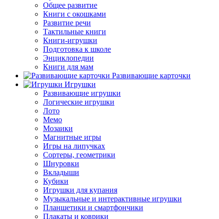
Общее развитие
Книги с окошками
Развитие речи
Тактильные книги
Книги-игрушки
Подготовка к школе
Энциклопедии
Книги для мам
Развивающие карточки
Игрушки
Развивающие игрушки
Логические игрушки
Лото
Мемо
Мозаики
Магнитные игры
Игры на липучках
Сортеры, геометрики
Шнуровки
Вкладыши
Кубики
Игрушки для купания
Музыкальные и интерактивные игрушки
Планшетики и смартфончики
Плакаты и коврики