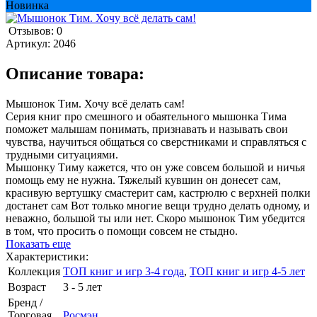
Новинка
Отзывов: 0
Артикул:
2046
Описание товара:
Мышонок Тим. Хочу всё делать сам!
Серия книг про смешного и обаятельного мышонка Тима
поможет малышам понимать, признавать и называть свои
чувства, научиться общаться со сверстниками и справляться с
трудными ситуациями.
Мышонку Тиму кажется, что он уже совсем большой и ничья
помощь ему не нужна. Тяжелый кувшин он донесет сам,
красивую вертушку смастерит сам, кастрюлю с верхней полки
достанет сам Вот только многие вещи трудно делать одному, и
неважно, большой ты или нет. Скоро мышонок Тим убедится
в том, что просить о помощи совсем не стыдно.
Показать еще
Характеристики:
Коллекция
ТОП книг и игр 3-4 года
,
ТОП книг и игр 4-5 лет
Возраст
3 - 5 лет
Бренд /
Торговая
Росмэн