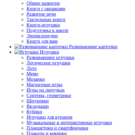
Общее развитие
Книги с окошками
Развитие речи
Тактильные книги
Книги-игрушки
Подготовка к школе
Энциклопедии
Книги для мам
Развивающие карточки
Игрушки
Развивающие игрушки
Логические игрушки
Лото
Мемо
Мозаики
Магнитные игры
Игры на липучках
Сортеры, геометрики
Шнуровки
Вкладыши
Кубики
Игрушки для купания
Музыкальные и интерактивные игрушки
Планшетики и смартфончики
Плакаты и коврики