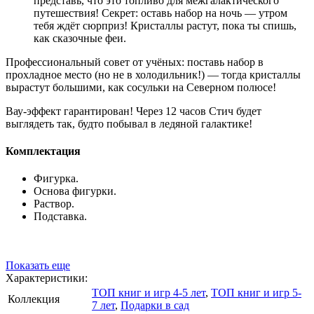
представь, что это топливо для межгалактического
путешествия! Секрет: оставь набор на ночь — утром
тебя ждёт сюрприз! Кристаллы растут, пока ты спишь,
как сказочные феи.
Профессиональный совет от учёных: поставь набор в
прохладное место (но не в холодильник!) — тогда кристаллы
вырастут большими, как сосульки на Северном полюсе!
Вау-эффект гарантирован! Через 12 часов Стич будет
выглядеть так, будто побывал в ледяной галактике!
Комплектация
Фигурка.
Основа фигурки.
Раствор.
Подставка.
Показать еще
Характеристики:
ТОП книг и игр 4-5 лет
,
ТОП книг и игр 5-
Коллекция
7 лет
,
Подарки в сад