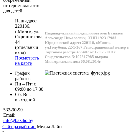
современный
интернет-магазин
для детей
Наш адрес:
220136
,
г.
Минск
, ул.
Индивидуальный предприниматель Базылев
Скрипникова,
Александр Николаевич,
УНП 192317985
44
Юридический адрес: 220116, г.Минск,
(отдельный
ул.Голубева, 22-1-367
Регистрационный номер в
Торговом реестре 455407 от 17.07.2019 г.
вход)
Свидетельство №192317985 выдано
Посмотреть
Мингорисполкомом 06.08.2014г.
на карте
График
работы:
Пн – Пт: с
09:00 до 17:30
Сб, Вс -
выходной
532-90-90
Email:
info@bazilio.by
Сайт разработан
Медиа Лайн