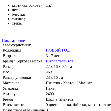
картинка-основа (4 шт.);
песок;
блёстки;
магнит;
стека.
Показать еще
Характеристики:
Коллекция
НОВЫЙ ГОД
Возраст
3 - 7 лет
Бренд / Торговая марка
Школа талантов
Размер
22 х 16 х 0,5 см
Вес
46 г
Размер упаковки
23 х 16 см
Материал
Пластик / Картон / Магнит
Упаковка
Пакет
Артикул
2400
Бренд
Школа талантов
В комплекте
9 цветов песка, блёстки, магнитная л
Возрастное ограничение
3+