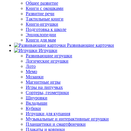
Общее развитие
Книги с окошками
Развитие речи
Тактильные книги
Книги-игрушки
Подготовка к школе
Энциклопедии
Книги для мам
Развивающие карточки
Игрушки
Развивающие игрушки
Логические игрушки
Лото
Мемо
Мозаики
Магнитные игры
Игры на липучках
Сортеры, геометрики
Шнуровки
Вкладыши
Кубики
Игрушки для купания
Музыкальные и интерактивные игрушки
Планшетики и смартфончики
Плакаты и коврики