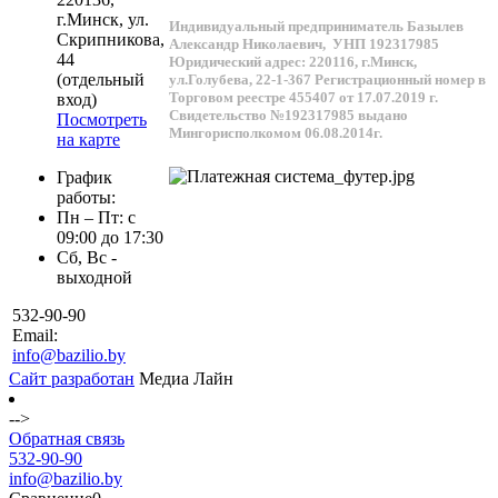
г.
Минск
, ул.
Индивидуальный предприниматель Базылев
Скрипникова,
Александр Николаевич,
УНП 192317985
44
Юридический адрес: 220116, г.Минск,
(отдельный
ул.Голубева, 22-1-367
Регистрационный номер в
Торговом реестре 455407 от 17.07.2019 г.
вход)
Свидетельство №192317985 выдано
Посмотреть
Мингорисполкомом 06.08.2014г.
на карте
График
работы:
Пн – Пт: с
09:00 до 17:30
Сб, Вс -
выходной
532-90-90
Email:
info@bazilio.by
Сайт разработан
Медиа Лайн
-->
Обратная связь
532-90-90
info@bazilio.by