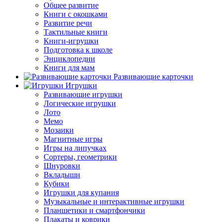
Общее развитие
Книги с окошками
Развитие речи
Тактильные книги
Книги-игрушки
Подготовка к школе
Энциклопедии
Книги для мам
Развивающие карточки
Игрушки
Развивающие игрушки
Логические игрушки
Лото
Мемо
Мозаики
Магнитные игры
Игры на липучках
Сортеры, геометрики
Шнуровки
Вкладыши
Кубики
Игрушки для купания
Музыкальные и интерактивные игрушки
Планшетики и смартфончики
Плакаты и коврики