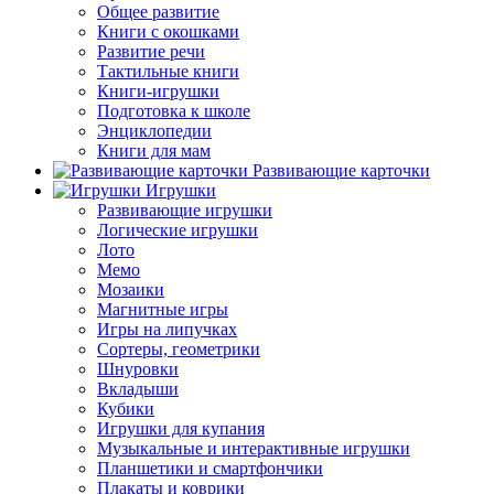
Общее развитие
Книги с окошками
Развитие речи
Тактильные книги
Книги-игрушки
Подготовка к школе
Энциклопедии
Книги для мам
Развивающие карточки
Игрушки
Развивающие игрушки
Логические игрушки
Лото
Мемо
Мозаики
Магнитные игры
Игры на липучках
Сортеры, геометрики
Шнуровки
Вкладыши
Кубики
Игрушки для купания
Музыкальные и интерактивные игрушки
Планшетики и смартфончики
Плакаты и коврики