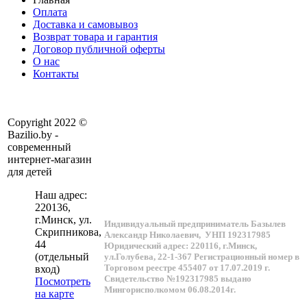
Оплата
Доставка и самовывоз
Возврат товара и гарантия
Договор публичной оферты
О нас
Контакты
Copyright 2022 ©
Bazilio.by -
современный
интернет-магазин
для детей
Наш адрес:
220136
,
г.
Минск
, ул.
Индивидуальный предприниматель Базылев
Скрипникова,
Александр Николаевич,
УНП 192317985
44
Юридический адрес: 220116, г.Минск,
(отдельный
ул.Голубева, 22-1-367
Регистрационный номер в
Торговом реестре 455407 от 17.07.2019 г.
вход)
Свидетельство №192317985 выдано
Посмотреть
Мингорисполкомом 06.08.2014г.
на карте