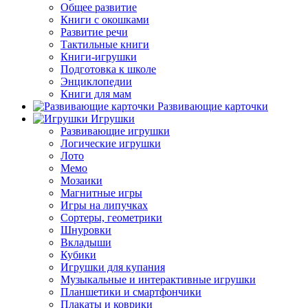
Общее развитие
Книги с окошками
Развитие речи
Тактильные книги
Книги-игрушки
Подготовка к школе
Энциклопедии
Книги для мам
Развивающие карточки
Игрушки
Развивающие игрушки
Логические игрушки
Лото
Мемо
Мозаики
Магнитные игры
Игры на липучках
Сортеры, геометрики
Шнуровки
Вкладыши
Кубики
Игрушки для купания
Музыкальные и интерактивные игрушки
Планшетики и смартфончики
Плакаты и коврики