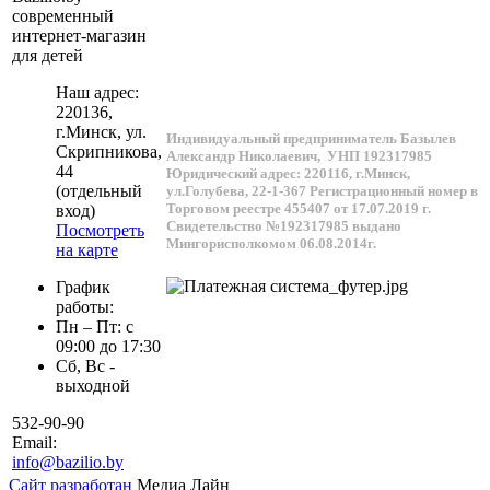
современный
интернет-магазин
для детей
Наш адрес:
220136
,
г.
Минск
, ул.
Индивидуальный предприниматель Базылев
Скрипникова,
Александр Николаевич,
УНП 192317985
44
Юридический адрес: 220116, г.Минск,
(отдельный
ул.Голубева, 22-1-367
Регистрационный номер в
Торговом реестре 455407 от 17.07.2019 г.
вход)
Свидетельство №192317985 выдано
Посмотреть
Мингорисполкомом 06.08.2014г.
на карте
График
работы:
Пн – Пт: с
09:00 до 17:30
Сб, Вс -
выходной
532-90-90
Email:
info@bazilio.by
Сайт разработан
Медиа Лайн