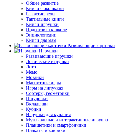
Общее развитие
Книги с окошками
Развитие речи
Тактильные книги
Книги-игрушки
Подготовка к школе
Энциклопедии
Книги для мам
Развивающие карточки
Игрушки
Развивающие игрушки
Логические игрушки
Лото
Мемо
Мозаики
Магнитные игры
Игры на липучках
Сортеры, геометрики
Шнуровки
Вкладыши
Кубики
Игрушки для купания
Музыкальные и интерактивные игрушки
Планшетики и смартфончики
Плакаты и коврики