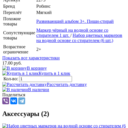
Бренд
Робинс
Переплёт
Мягкий
Похожие
Развивающий альбом 3+. Пиши-стирай
товары
Маркер чёрный на водной основе со
Сопутствующие
стирателем 1 шт.
/
Набор цветных маркеров
товары
на водной основе со стирателем (6 шт.)
Возрастное
2+
ограничение
Показать все характеристики
17.00 руб.
В корзину
Купить в 1 клик
Кол-во:
Рассчитать доставку
В наличии
Поделиться
Аксессуары (2)