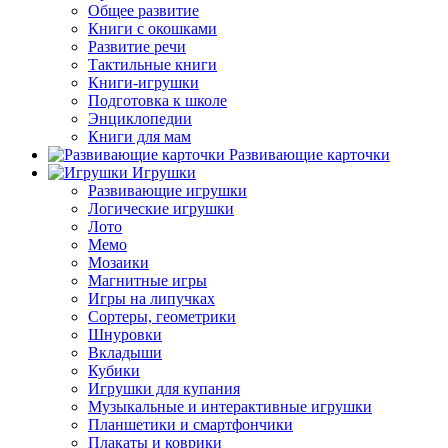
Общее развитие
Книги с окошками
Развитие речи
Тактильные книги
Книги-игрушки
Подготовка к школе
Энциклопедии
Книги для мам
Развивающие карточки
Игрушки
Развивающие игрушки
Логические игрушки
Лото
Мемо
Мозаики
Магнитные игры
Игры на липучках
Сортеры, геометрики
Шнуровки
Вкладыши
Кубики
Игрушки для купания
Музыкальные и интерактивные игрушки
Планшетики и смартфончики
Плакаты и коврики