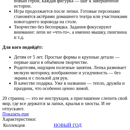
новый герой, каждая фигурка — шаг к завершённой
истории.
Игра продолжается после лепки. Готовые персонажи
становятся актёрами домашнего театра или участниками
новогоднего хоровода на столе.
Творчество без беспорядка. Задания фокусируют
внимание: лепи не «что-то», а именно мышку, пингвина
и т.д.
Для кого подойдёт:
Детям от 5 лет. Простые формы и крупные детали —
первые шаги в объёмном творчестве.
Родителям, ищущим полезные занятия. Лепка развивает
мелкую моторику, воображение и усидчивость — без
экрана и с пользой для рук.
В качестве подарка. Уже в названии — тепло, дружба и
праздник, что особенно ценно зимой.
20 страниц — это не инструкция, а приглашение слепить свой
мир, где все держатся за лапки, крылья и хвосты. И не
отпускают.
Показать еще
Характеристики:
Коллекция
НОВЫЙ ГОД