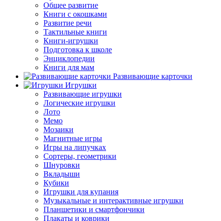
Общее развитие
Книги с окошками
Развитие речи
Тактильные книги
Книги-игрушки
Подготовка к школе
Энциклопедии
Книги для мам
Развивающие карточки
Игрушки
Развивающие игрушки
Логические игрушки
Лото
Мемо
Мозаики
Магнитные игры
Игры на липучках
Сортеры, геометрики
Шнуровки
Вкладыши
Кубики
Игрушки для купания
Музыкальные и интерактивные игрушки
Планшетики и смартфончики
Плакаты и коврики