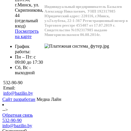
г.
Минск
, ул.
Индивидуальный предприниматель Базылев
Скрипникова,
Александр Николаевич,
УНП 192317985
44
Юридический адрес: 220116, г.Минск,
(отдельный
ул.Голубева, 22-1-367
Регистрационный номер в
Торговом реестре 455407 от 17.07.2019 г.
вход)
Свидетельство №192317985 выдано
Посмотреть
Мингорисполкомом 06.08.2014г.
на карте
График
работы:
Пн – Пт: с
09:00 до 17:30
Сб, Вс -
выходной
532-90-90
Email:
info@bazilio.by
Сайт разработан
Медиа Лайн
-->
Обратная связь
532-90-90
info@bazilio.by
Сравнение
0