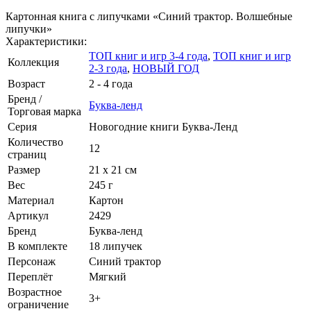
Картонная книга с липучками «Синий трактор. Волшебные
липучки»
Характеристики:
ТОП книг и игр 3-4 года
,
ТОП книг и игр
Коллекция
2-3 года
,
НОВЫЙ ГОД
Возраст
2 - 4 года
Бренд /
Буква-ленд
Торговая марка
Серия
Новогодние книги Буква-Ленд
Количество
12
страниц
Размер
21 х 21 см
Вес
245 г
Материал
Картон
Артикул
2429
Бренд
Буква-ленд
В комплекте
18 липучек
Персонаж
Синий трактор
Переплёт
Мягкий
Возрастное
3+
ограничение