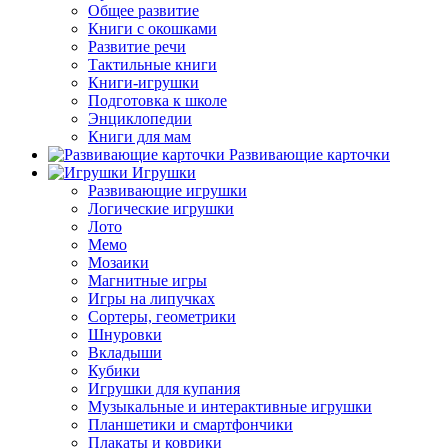
Общее развитие
Книги с окошками
Развитие речи
Тактильные книги
Книги-игрушки
Подготовка к школе
Энциклопедии
Книги для мам
Развивающие карточки
Игрушки
Развивающие игрушки
Логические игрушки
Лото
Мемо
Мозаики
Магнитные игры
Игры на липучках
Сортеры, геометрики
Шнуровки
Вкладыши
Кубики
Игрушки для купания
Музыкальные и интерактивные игрушки
Планшетики и смартфончики
Плакаты и коврики