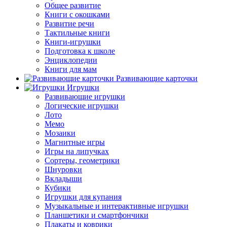
Общее развитие
Книги с окошками
Развитие речи
Тактильные книги
Книги-игрушки
Подготовка к школе
Энциклопедии
Книги для мам
Развивающие карточки
Игрушки
Развивающие игрушки
Логические игрушки
Лото
Мемо
Мозаики
Магнитные игры
Игры на липучках
Сортеры, геометрики
Шнуровки
Вкладыши
Кубики
Игрушки для купания
Музыкальные и интерактивные игрушки
Планшетики и смартфончики
Плакаты и коврики