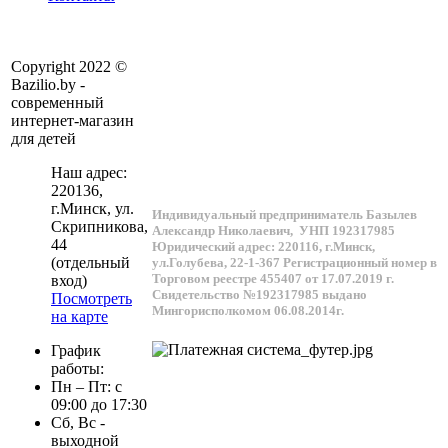
Copyright 2022 ©
Bazilio.by -
современный
интернет-магазин
для детей
Наш адрес:
220136
,
г.
Минск
, ул.
Индивидуальный предприниматель Базылев
Скрипникова,
Александр Николаевич,
УНП 192317985
44
Юридический адрес: 220116, г.Минск,
(отдельный
ул.Голубева, 22-1-367
Регистрационный номер в
Торговом реестре 455407 от 17.07.2019 г.
вход)
Свидетельство №192317985 выдано
Посмотреть
Мингорисполкомом 06.08.2014г.
на карте
График
работы:
Пн – Пт: с
09:00 до 17:30
Сб, Вс -
выходной