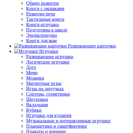
Общее развитие
Книги с окошками
Развитие речи
Тактильные книги
Книги-игрушки
Подготовка к школе
Энциклопедии
Книги для мам
Развивающие карточки
Игрушки
Развивающие игрушки
Логические игрушки
Лото
Мемо
Мозаики
Магнитные игры
Игры на липучках
Сортеры, геометрики
Шнуровки
Вкладыши
Кубики
Игрушки для купания
Музыкальные и интерактивные игрушки
Планшетики и смартфончики
Плакаты и коврики