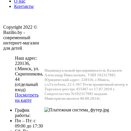
О нас
Контакты
Copyright 2022 ©
Bazilio.by -
современный
интернет-магазин
для детей
Наш адрес:
220136
,
г.
Минск
, ул.
Индивидуальный предприниматель Базылев
Скрипникова,
Александр Николаевич,
УНП 192317985
44
Юридический адрес: 220116, г.Минск,
(отдельный
ул.Голубева, 22-1-367
Регистрационный номер в
Торговом реестре 455407 от 17.07.2019 г.
вход)
Свидетельство №192317985 выдано
Посмотреть
Мингорисполкомом 06.08.2014г.
на карте
График
работы:
Пн – Пт: с
09:00 до 17:30