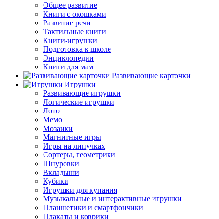
Общее развитие
Книги с окошками
Развитие речи
Тактильные книги
Книги-игрушки
Подготовка к школе
Энциклопедии
Книги для мам
Развивающие карточки
Игрушки
Развивающие игрушки
Логические игрушки
Лото
Мемо
Мозаики
Магнитные игры
Игры на липучках
Сортеры, геометрики
Шнуровки
Вкладыши
Кубики
Игрушки для купания
Музыкальные и интерактивные игрушки
Планшетики и смартфончики
Плакаты и коврики