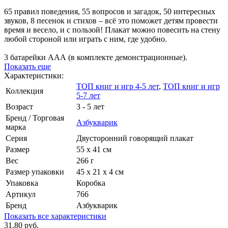
65 правил поведения, 55 вопросов и загадок, 50 интересных
звуков, 8 песенок и стихов – всё это поможет детям провести
время и весело, и с пользой! Плакат можно повесить на стену
любой стороной или играть с ним, где удобно.
3 батарейки ААА (в комплекте демонстрационные).
Показать еще
Характеристики:
ТОП книг и игр 4-5 лет
,
ТОП книг и игр
Коллекция
5-7 лет
Возраст
3 - 5 лет
Бренд / Торговая
Азбукварик
марка
Серия
Двусторонний говорящий плакат
Размер
55 х 41 см
Вес
266 г
Размер упаковки
45 х 21 х 4 см
Упаковка
Коробка
Артикул
766
Бренд
Азбукварик
Показать все характеристики
31.80 руб.