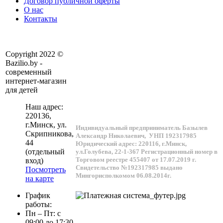
Договор публичной оферты
О нас
Контакты
Copyright 2022 ©
Bazilio.by -
современный
интернет-магазин
для детей
Наш адрес:
220136
,
г.
Минск
, ул.
Индивидуальный предприниматель Базылев
Скрипникова,
Александр Николаевич,
УНП 192317985
44
Юридический адрес: 220116, г.Минск,
(отдельный
ул.Голубева, 22-1-367
Регистрационный номер в
Торговом реестре 455407 от 17.07.2019 г.
вход)
Свидетельство №192317985 выдано
Посмотреть
Мингорисполкомом 06.08.2014г.
на карте
График
работы:
Пн – Пт: с
09:00 до 17:30