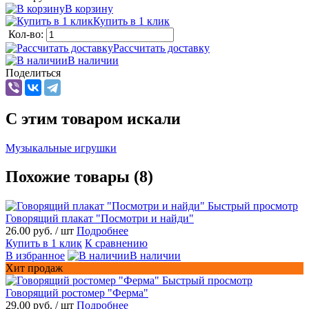
В корзину
Купить в 1 клик
Кол-во:
Рассчитать доставку
В наличии
Поделиться
C этим товаром искали
Музыкальные игрушки
Похожие товары (8)
Быстрый просмотр
Говорящий плакат "Посмотри и найди"
26.00 руб.
/ шт
Подробнее
Купить в 1 клик
К сравнению
В избранное
В наличии
Хит продаж
Быстрый просмотр
Говорящий ростомер "Ферма"
29.00 руб.
/ шт
Подробнее